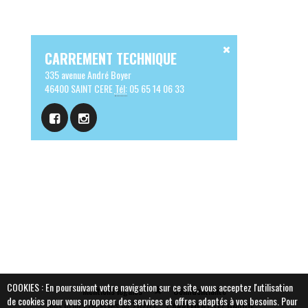
CARREMENT TECHNIQUE
335 avenue André Boyer
46400 SAINT CERE
Tél:
05 65 14 06 33
COOKIES : En poursuivant votre navigation sur ce site, vous acceptez l'utilisation
Mentions légales
Confidentialité
de cookies pour vous proposer des services et offres adaptés à vos besoins.
Pour
Tous droits réservés © 2026 |
CARREMENT TECHNIQUE