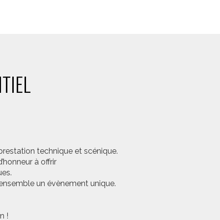
TIEL
prestation technique et scénique.
honneur à offrir
ues.
er ensemble un évènement unique.
n !